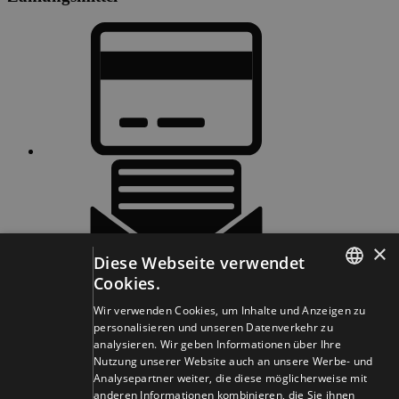
×
Diese Webseite verwendet
Cookies.
GERMAN
Wir verwenden Cookies, um Inhalte und Anzeigen zu
Besuchen Sie uns in den Sozialen Medien und
personalisieren und unseren Datenverkehr zu
FRENCH
bleiben Sie auf dem Laufenden!
analysieren. Wir geben Informationen über Ihre
Nutzung unserer Website auch an unsere Werbe- und
Analysepartner weiter, die diese möglicherweise mit
AGB
Datenschutz
Impressum
anderen Informationen kombinieren, die Sie ihnen