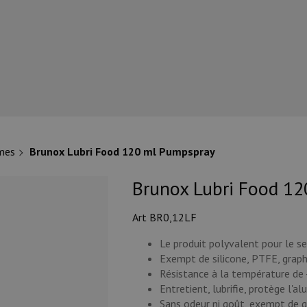
rmes
Brunox Lubri Food 120 ml Pumpspray
Brunox Lubri Food 1
Art BR0,12LF
Le produit polyvalent pour le sec
Exempt de silicone, PTFE, graphit
Résistance à la température de 
Entretient, lubrifie, protège l'al
Sans odeur ni goût, exempt de g