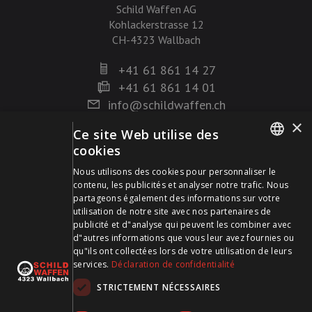
Schild Waffen AG
Kohlackerstrasse 12
CH-4323 Wallbach
+41 61 861 14 27
+41 61 861 14 01
info@schildwaffen.ch
×
Ce site Web utilise des
Mode de paiement
cookies
GERMAN
Nous utilisons des cookies pour personnaliser le
contenu, les publicités et analyser notre trafic. Nous
FRENCH
partageons également des informations sur votre
utilisation de notre site avec nos partenaires de
publicité et d"analyse qui peuvent les combiner avec
Visitez-nous sur les médias sociaux et restez à jour !
d"autres informations que vous leur avez fournies ou
qu"ils ont collectées lors de votre utilisation de leurs
services.
Déclaration de confidentialité
STRICTEMENT NÉCESSAIRES