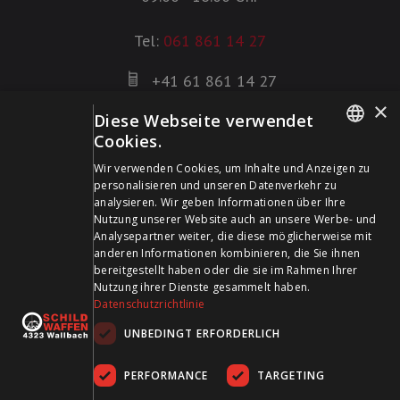
Tel:
061 861 14 27
+41 61 861 14 27
+41 61 861 14 01
×
Diese Webseite verwendet
info@schildwaffen.ch
Cookies.
GERMAN
Wir verwenden Cookies, um Inhalte und Anzeigen zu
Zahlungsmittel
personalisieren und unseren Datenverkehr zu
FRENCH
analysieren. Wir geben Informationen über Ihre
Nutzung unserer Website auch an unsere Werbe- und
Analysepartner weiter, die diese möglicherweise mit
anderen Informationen kombinieren, die Sie ihnen
bereitgestellt haben oder die sie im Rahmen Ihrer
Besuchen Sie uns in den Sozialen Medien und bleiben Sie
Nutzung ihrer Dienste gesammelt haben.
Datenschutzrichtlinie
auf dem Laufenden!
UNBEDINGT ERFORDERLICH
PERFORMANCE
TARGETING