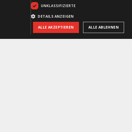
UNKLASSIFIZIERTE
DETAILS ANZEIGEN
ALLE AKZEPTIEREN
ALLE ABLEHNEN
Holster IPSC Ghost Hybrid Beretta APX RH