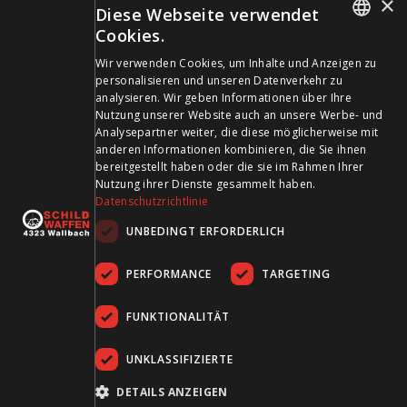
×
Diese Webseite verwendet
info@schildwaffen.ch
Cookies.
GERMAN
Wir verwenden Cookies, um Inhalte und Anzeigen zu
Zahlungsmittel
personalisieren und unseren Datenverkehr zu
FRENCH
analysieren. Wir geben Informationen über Ihre
Nutzung unserer Website auch an unsere Werbe- und
Analysepartner weiter, die diese möglicherweise mit
anderen Informationen kombinieren, die Sie ihnen
bereitgestellt haben oder die sie im Rahmen Ihrer
Besuchen Sie uns in den Sozialen Medien und bleiben Sie
Nutzung ihrer Dienste gesammelt haben.
Datenschutzrichtlinie
auf dem Laufenden!
UNBEDINGT ERFORDERLICH
PERFORMANCE
TARGETING
FUNKTIONALITÄT
UNKLASSIFIZIERTE
AGB
Datenschutz
Impressum
DETAILS ANZEIGEN