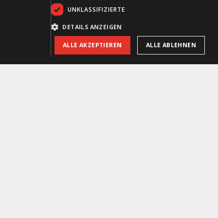
UNKLASSIFIZIERTE
DETAILS ANZEIGEN
ALLE AKZEPTIEREN
ALLE ABLEHNEN
Gewehrtasche Gamo Gun Cover Luxe 125cm semi-hard