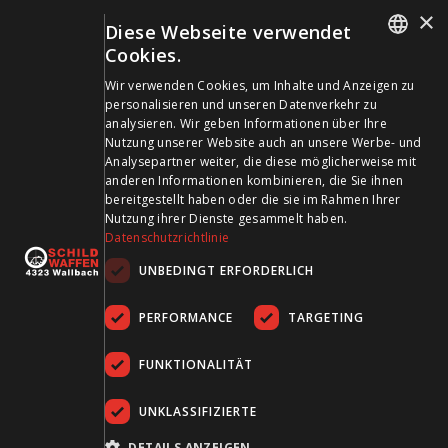
+41 61 861 14 01
×
Diese Webseite verwendet
info@schildwaffen.ch
Cookies.
GERMAN
Wir verwenden Cookies, um Inhalte und Anzeigen zu
Zahlungsmittel
personalisieren und unseren Datenverkehr zu
FRENCH
analysieren. Wir geben Informationen über Ihre
Nutzung unserer Website auch an unsere Werbe- und
Analysepartner weiter, die diese möglicherweise mit
anderen Informationen kombinieren, die Sie ihnen
bereitgestellt haben oder die sie im Rahmen Ihrer
Besuchen Sie uns in den Sozialen Medien und bleiben Sie
Nutzung ihrer Dienste gesammelt haben.
Datenschutzrichtlinie
auf dem Laufenden!
UNBEDINGT ERFORDERLICH
PERFORMANCE
TARGETING
FUNKTIONALITÄT
UNKLASSIFIZIERTE
AGB
Datenschutz
Impressum
DETAILS ANZEIGEN