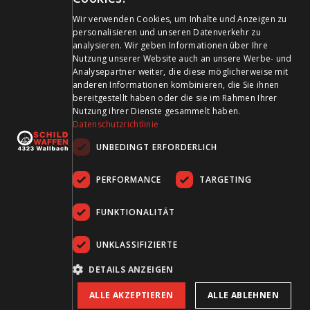
+41 61 861 14 27
GERMAN
Wir verwenden Cookies, um Inhalte und Anzeigen zu
+41 61 861 14 01
personalisieren und unseren Datenverkehr zu
FRENCH
info@schildwaffen.ch
analysieren. Wir geben Informationen über Ihre
Nutzung unserer Website auch an unsere Werbe- und
Analysepartner weiter, die diese möglicherweise mit
Zahlungsmittel
anderen Informationen kombinieren, die Sie ihnen
bereitgestellt haben oder die sie im Rahmen Ihrer
Nutzung ihrer Dienste gesammelt haben.
Datenschutzrichtlinie
UNBEDINGT ERFORDERLICH
Besuchen Sie uns in den Sozialen Medien und bleiben Sie
PERFORMANCE
TARGETING
auf dem Laufenden!
FUNKTIONALITÄT
UNKLASSIFIZIERTE
DETAILS ANZEIGEN
ALLE AKZEPTIEREN
ALLE ABLEHNEN